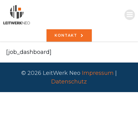
KONTAKT
[job_dashboard]
© 2026 LeitWerk Neo
Impressum
|
Datenschutz